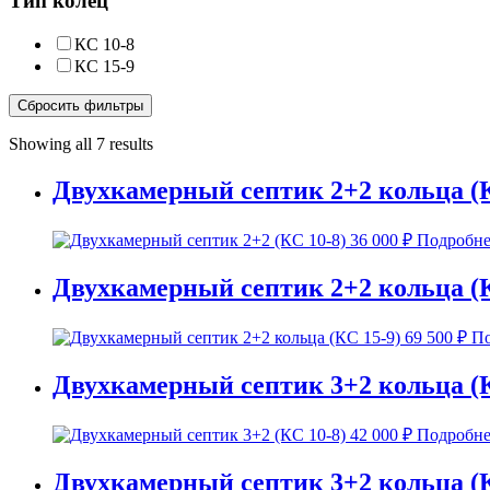
Тип колец
КС 10-8
КС 15-9
Сбросить фильтры
Showing all 7 results
Двухкамерный септик 2+2 кольца (К
36 000
₽
Подробне
Двухкамерный септик 2+2 кольца (К
69 500
₽
По
Двухкамерный септик 3+2 кольца (К
42 000
₽
Подробне
Двухкамерный септик 3+2 кольца (К