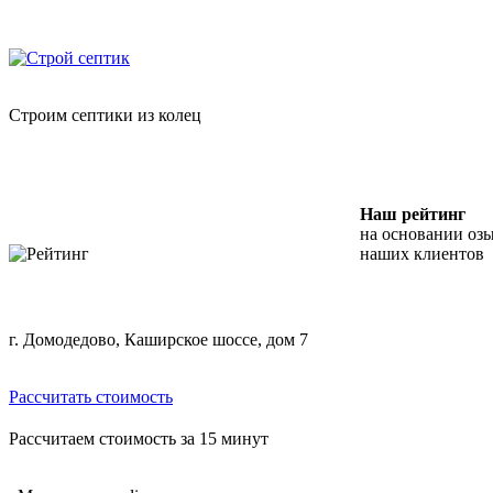
Skip
"Строй Септик" — копка септиков из бетонных колец
to
content
Строим септики из колец
Наш рейтинг
на основании оз
наших клиентов
г. Домодедово, Каширское шоссе, дом 7
Рассчитать стоимость
Рассчитаем стоимость за 15 минут